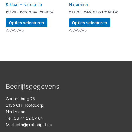
& klaar – Naturama
Naturama
Prijsklasse:
Prijsklasse:
€
9.79
-
€
36.79
€
11.79
-
€
45.79
incl. 21% BTW
incl. 21% BTW
€9.79
€11.79
Dit
Dit
tot
tot
Opties selecteren
Opties selecteren
product
product
€36.79
€45.79
heeft
heeft
Gewaardeerd
Gewaardeerd
meerdere
meerdere
0
0
uit
uit
variaties.
variaties.
5
5
Deze
Deze
optie
optie
kan
kan
gekozen
gekozen
worden
worden
op
op
Bedrijfsgegevens
de
de
productpagina
productpag
Cannenburg 78
2135 CH Hoofddorp
Nederland
Tel: 06 41 22 67 84
Mail:
info@profibright.eu