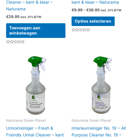
Cleaner – kant & klaar –
kant & klaar – Naturama
Naturama
Prijsklasse:
€
9.99
-
€
36.95
incl. 21% BTW
€9.99
€
29.95
incl. 21% BTW
Dit
tot
Opties selecteren
product
€36.95
Toevoegen aan
heeft
winkelwagen
Gewaardeerd
meerdere
0
uit
variaties.
5
Gewaardeerd
0
Deze
uit
5
optie
kan
gekozen
worden
op
de
productpag
Naturama Green Planet
Naturama Green Planet
Urinoirreiniger – Fresh &
Interieurreiniger No. 19 – All
Friendly Urinal Cleaner – kant
Purpose Cleaner No. 19 –