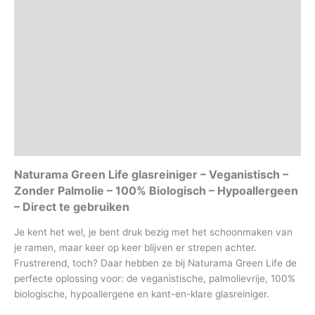
-
Naturama
Eigenschappen
aantal
Gebruiksaanwijzing
Gevaren & veiligheid
Beschrijving
Aanvullende informatie
Beoordelingen (0)
Naturama Green Life glasreiniger – Veganistisch –
Zonder Palmolie – 100% Biologisch – Hypoallergeen
– Direct te gebruiken
Je kent het wel, je bent druk bezig met het schoonmaken van
je ramen, maar keer op keer blijven er strepen achter.
Frustrerend, toch? Daar hebben ze bij Naturama Green Life de
perfecte oplossing voor: de veganistische, palmolievrije, 100%
biologische, hypoallergene en kant-en-klare glasreiniger.