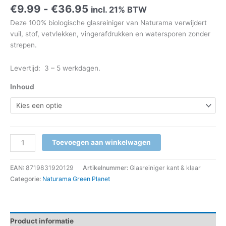
Prijsklasse:
€
9.99
-
€
36.95
incl. 21% BTW
€9.99
Deze 100% biologische glasreiniger van Naturama verwijdert
tot
vuil, stof, vetvlekken, vingerafdrukken en watersporen zonder
€36.95
strepen.
Levertijd: 3 – 5 werkdagen.
Inhoud
Glasreiniger
Toevoegen aan winkelwagen
-
Glass
EAN:
8719831920129
Artikelnummer:
Glasreiniger kant & klaar
Cleaner
Categorie:
Naturama Green Planet
-
kant
&
klaar
Product informatie