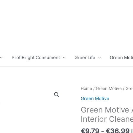
ProfiBright Consument
GreenLife
Green Mot
Home
/
Green Motive
/ Gre
Green Motive
Green Motive A
Interior Clean
P
€
9.79
-
€
36.99