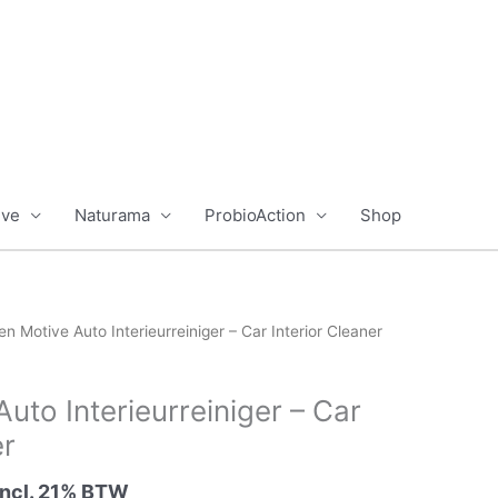
ive
Naturama
ProbioAction
Shop
en Motive Auto Interieurreiniger – Car Interior Cleaner
uto Interieurreiniger – Car
er
rijsklasse:
incl. 21% BTW