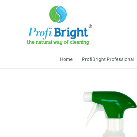
Ga
naar
de
inhoud
Home
ProfiBright Professional