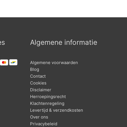
Deze
5
optie
kan
gekozen
worden
op
es
Algemene informatie
de
productpagina
Algemene voorwaarden
Blog
Contact
Cookies
Disclaimer
Herroepingsrecht
Klachtenregeling
Levertijd & verzendkosten
Over ons
Privacybeleid