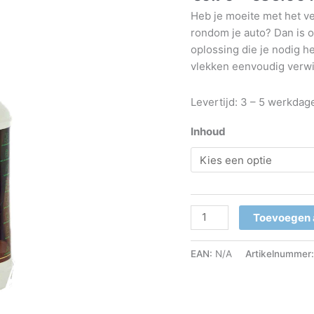
Heb je moeite met het ver
t
rondom je auto? Dan is o
oplossing die je nodig h
vlekken eenvoudig verwi
Levertijd: 3 – 5 werkdag
Inhoud
Green
Toevoegen 
Motive
Auto
EAN:
N/A
Artikelnummer
Interieurreiniger
-
Car
Interior