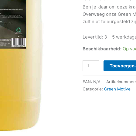
Ben je klaar om deze kra
Overweeg onze Green Mot
zult niet teleurgesteld zij
Levertijd: 3 – 5 werkdag
Beschikbaarheid:
Op vo
Green
Toevoegen 
Motive
Garage
EAN:
N/A
Artikelnummer
Handzeep
Categorie:
Green Motive
-
Heavy
Duty
Hand
Cleaner
aantal