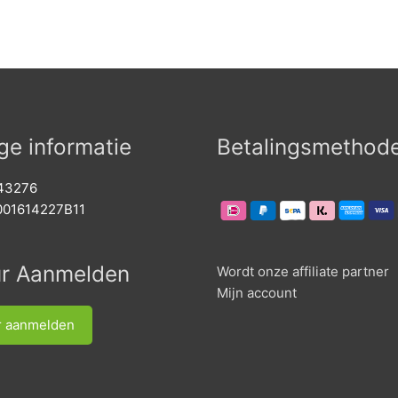
uit
variaties.
5
Deze
optie
kan
gekozen
worden
op
ge informatie
Betalingsmethod
de
productpagina
743276
001614227B11
ur Aanmelden
Wordt onze affiliate partner
Mijn account
r aanmelden