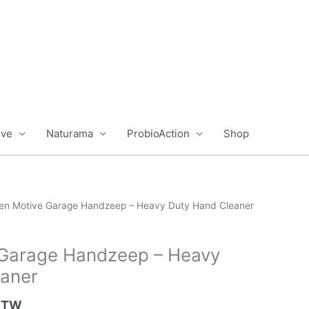
ive
Naturama
ProbioAction
Shop
en Motive Garage Handzeep – Heavy Duty Hand Cleaner
 Garage Handzeep – Heavy
eaner
 BTW