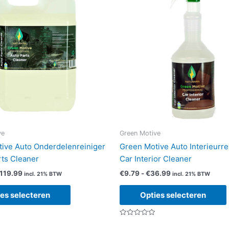
ve
Green Motive
ive Auto Onderdelenreiniger
Green Motive Auto Interieurre
rts Cleaner
Car Interior Cleaner
Prijsklasse:
Prijsklasse:
119.99
€
9.79
-
€
36.99
incl. 21% BTW
incl. 21% BTW
€36.99
€9.79
Dit
tot
tot
es selecteren
Opties selecteren
product
€119.99
€36.99
heeft
Gewaardeerd
meerdere
0