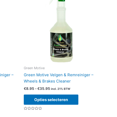
Green Motive
iniger –
Green Motive Velgen & Remreiniger –
Wheels & Brakes Cleaner
Prijsklasse:
€
8.95
-
€
35.95
incl. 21% BTW
€8.95
Dit
Dit
tot
Opties selecteren
product
product
€35.95
heeft
heeft
Gewaardeerd
meerdere
meerdere
0