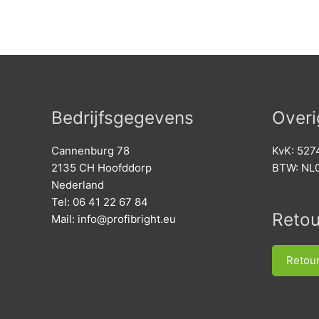
uit
uit
variaties.
5
5
Deze
optie
kan
gekozen
worden
op
Bedrijfsgegevens
Overi
de
productpagina
Cannenburg 78
KvK: 52
2135 CH Hoofddorp
BTW: NL
Nederland
Tel: 06 41 22 67 84
Reto
Mail:
info@profibright.eu
Retou