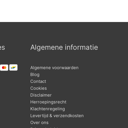
uit
variaties.
variaties.
5
Deze
Deze
optie
optie
kan
kan
gekozen
gekozen
worden
worden
op
op
es
Algemene informatie
de
de
productpagina
productpagina
Algemene voorwaarden
Blog
Contact
Cookies
Disclaimer
Herroepingsrecht
Klachtenregeling
Levertijd & verzendkosten
Over ons