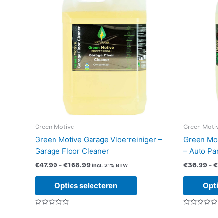
Green Motive
Green Moti
Green Motive Garage Vloerreiniger –
Green Mot
Garage Floor Cleaner
– Auto Pa
Prijsklasse:
€
47.99
-
€
168.99
€
36.99
-
€
incl. 21% BTW
€47.99
Dit
tot
Opties selecteren
Opti
product
€168.99
heeft
Gewaardeerd
Gewaardeerd
meerdere
0
0