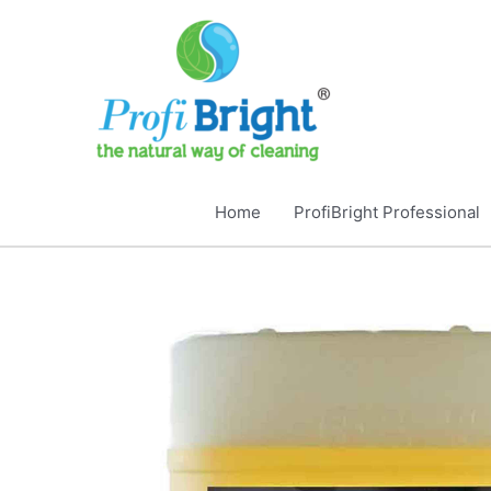
Ga
naar
de
inhoud
Home
ProfiBright Professional