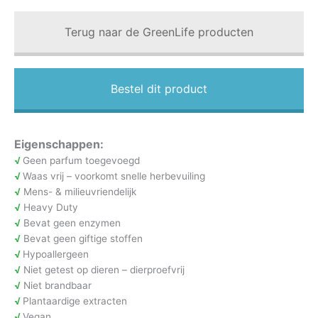
Terug naar de GreenLife producten
Bestel dit product
Eigenschappen:
√
Geen parfum toegevoegd
√
Waas vrij – voorkomt snelle herbevuiling
√
Mens- & milieuvriendelijk
√
Heavy Duty
√
Bevat geen enzymen
√
Bevat geen giftige stoffen
√
Hypoallergeen
√
Niet getest op dieren – dierproefvrij
√
Niet brandbaar
√
Plantaardige extracten
√
Vegan