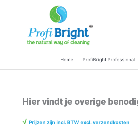
Ga
naar
de
inhoud
Home
ProfiBright Professional
Hier vindt je overige beno
√
Prijzen zijn incl. BTW excl. verzendkosten